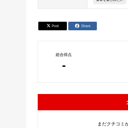


Post
Share
総合得点
-
まだクチコミ