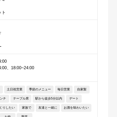
ット
ド
ー
:00
00、18:00~24:00
土日祝営業
季節のメニュー
毎日営業
自家製
ンチ
テーブル席
駅から徒歩5分以内
デート
くりしたい
家族で
友達と一緒に
お酒を味わいたい
お肉
野菜