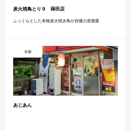
炭火焼鳥とり９ 蒔田店
ふっくらとした本格炭火焼き鳥が自慢の居酒屋
京都
あじあん