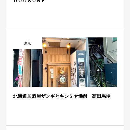
ＤＯＧＳＯＮＥ
東京
北海道居酒屋ザンギとキンミヤ焼酎 高田馬場