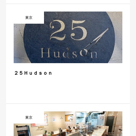
東京
２５Ｈｕｄｓｏｎ
東京