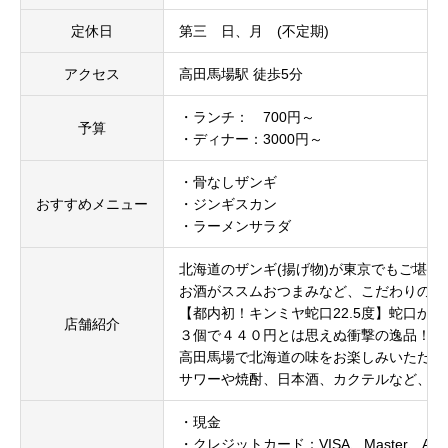
定休日
第三 日、月 (不定期)
アクセス
高田馬場駅 徒歩5分
・ランチ： 700円～
予算
・ディナー：3000円～
・骨なしザンギ
おすすめメニュー
・ジンギスカン
・ラーメンサラダ
北海道のザンギ(揚げ物)が東京でもご堪能
お酒がススムおつまみなど、こだわりの逸
【都内初！キンミヤ蛇口22.5度】蛇口から
店舗紹介
３個で４４０円とは思えぬ衝撃の逸品！
高田馬場で北海道の味をお楽しみいただけ
サワーや焼酎、日本酒、カクテルなど、好
・現金
・クレジットカード：VISA、Master、AM