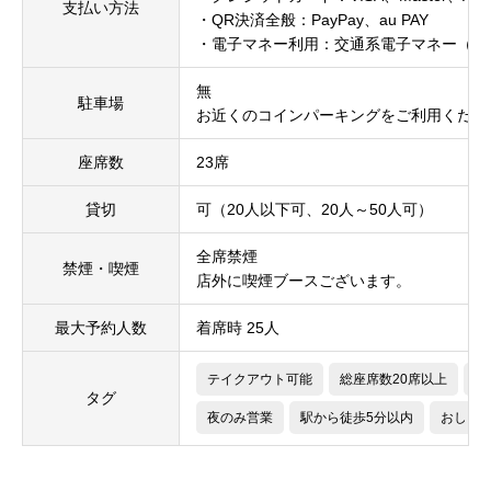
支払い方法
・QR決済全般：PayPay、au PAY
・電子マネー利用：交通系電子マネー（Suic
無
駐車場
お近くのコインパーキングをご利用くださ
座席数
23席
貸切
可（20人以下可、20人～50人可）
全席禁煙
禁煙・喫煙
店外に喫煙ブースございます。
最大予約人数
着席時 25人
テイクアウト可能
総座席数20席以上
フ
タグ
夜のみ営業
駅から徒歩5分以内
おしゃ