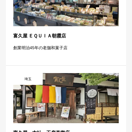
富久屋 ＥＱＵＩＡ朝霞店
創業明治45年の老舗和菓子店
埼玉