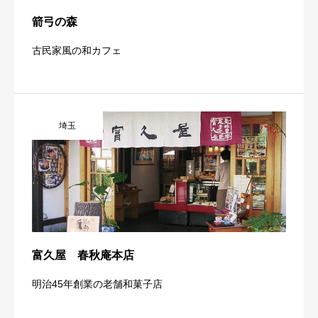
箭弓の森
古民家風の和カフェ
埼玉
富久屋 春秋庵本店
明治45年創業の老舗和菓子店