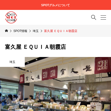
SPOTグルメについて

SPOT情報
埼玉
富久屋 ＥＱＵＩＡ朝霞店
富久屋 ＥＱＵＩＡ朝霞店
埼玉