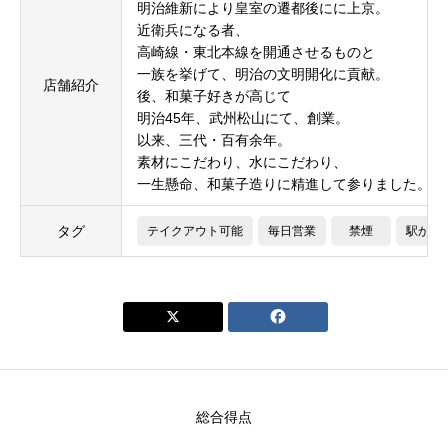
明治維新により皇室の遷都後にに上京。
近衛兵になる者、
高崎線・東北本線を開通させるものと
一族を挙げて、明治の文明開化に貢献。
店舗紹介
後、和菓子好きが高じて
明治45年、武州松山にて、創業。
以来、三代・百有余年。
素材にこだわり、水にこだわり、
一生懸命、和菓子造りに精進して参りました。
タグ
テイクアウト可能
毎日営業
禁煙
駅から


総合得点