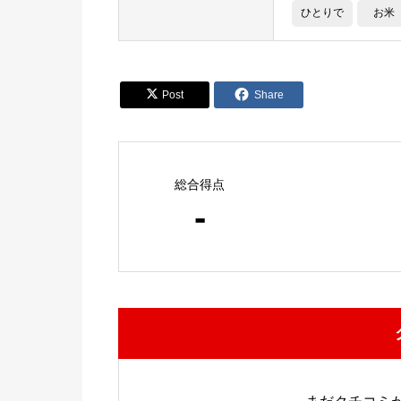
ひとりで
お米


Post
Share
総合得点
-