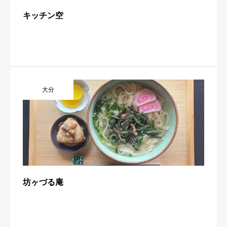
キッチン空
大分
坊ヶづる庵