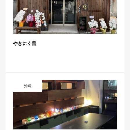
やきにく善
沖縄