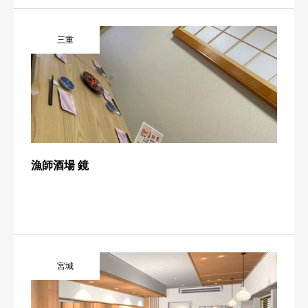
三重
漁師酒場 鏡
宮城