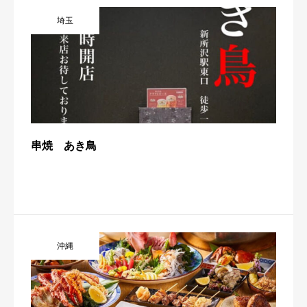
埼玉
串焼 あき鳥
沖縄