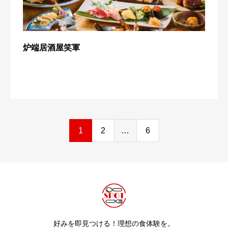
炉端居酒屋笑軍
1
2
…
6
好みを即見つける！理想の食体験を。