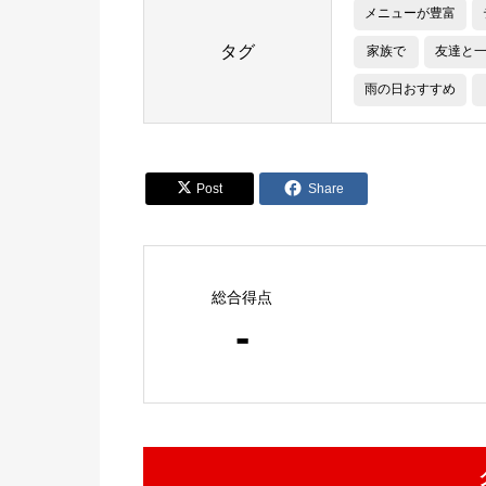
メニューが豊富
タグ
家族で
友達と
雨の日おすすめ


Post
Share
総合得点
-