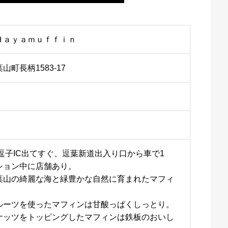
Ｈａｙａｍｕｆｆｉｎ
町長柄1583-17
逗子IC出てすぐ、逗葉新道出入り口から車で1
ション中に店舗あり。
葉山の綺麗な海と緑豊かな自然に育まれたマフィ
。
ルーツを使ったマフィンは甘酸っぱくしっとり。
ナッツをトッピングしたマフィンは鉄板のおいし