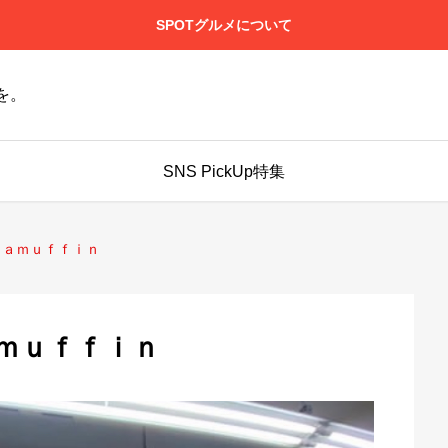
SPOTグルメについて
を。
SNS PickUp特集
ｙａｍｕｆｆｉｎ
ｍｕｆｆｉｎ