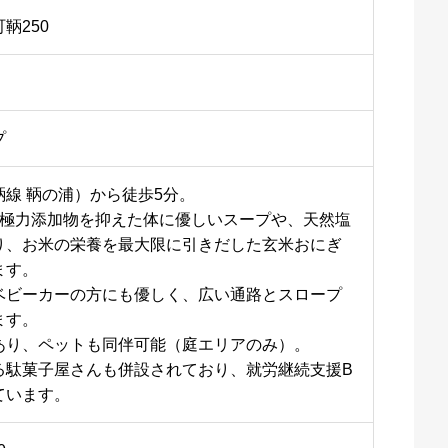
鞆250
プ
線 鞆の浦）から徒歩5分。
、極力添加物を抑えた体に優しいスープや、天然塩
り、お米の栄養を最大限に引きだした玄米おにぎ
ます。
ベビーカーの方にも優しく、広い通路とスロープ
ます。
あり、ペットも同伴可能（庭エリアのみ）。
る駄菓子屋さんも併設されており、就労継続支援B
ています。