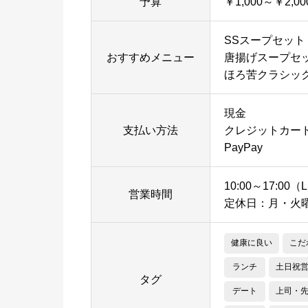
予算
￥1,000～￥2,00
SSスープセット
おすすめメニュー
唐揚げスープセ
ほろ苦クラシッ
現金
支払い方法
クレジットカー
PayPay
10:00～17:00（L
営業時間
定休日：月・火
健康に良い
こだ
ランチ
土日祝
タグ
デート
上司・