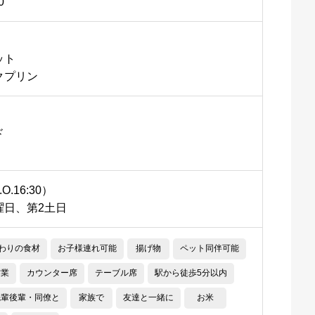
0
ット
クプリン
ド
.O.16:30）
曜日、第2土日
わりの食材
お子様連れ可能
揚げ物
ペット同伴可能
営業
カウンター席
テーブル席
駅から徒歩5分以内
先輩後輩・同僚と
家族で
友達と一緒に
お米