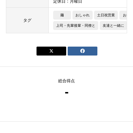
定休日：月曜日
麺
おしゃれ
土日祝営業
お手
タグ
上司・先輩後輩・同僚と
友達と一緒に


総合得点
-