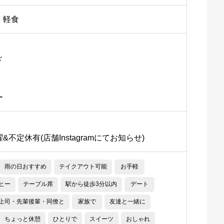
、軽食
ド
ー
不定休有(店舗Instagramにてお知らせ)
雨の日おすすめ
テイクアウト可能
お手軽
ヒー
テーブル席
駅から徒歩3分以内
デート
上司・先輩後輩・同僚と
家族で
友達と一緒に
ちょっと休憩
ひとりで
スイーツ
おしゃれ