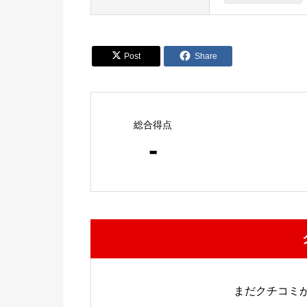


Post
Share
総合得点
-
まだクチコミ