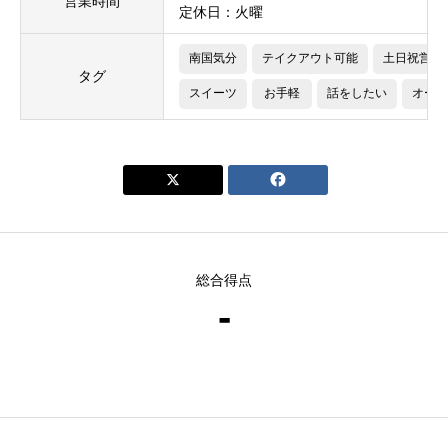
営業時間
定休日：火曜
南国気分
テイクアウト可能
土日祝営業
タグ
スイーツ
お手軽
話をしたい
オーシ


総合得点
-