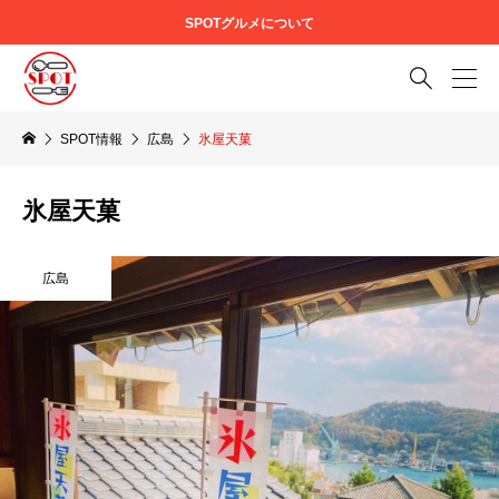
SPOTグルメについて

SPOT情報
広島
氷屋天菓
氷屋天菓
広島