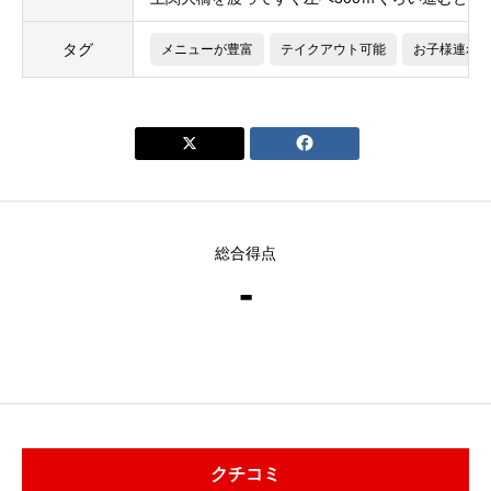
タグ
メニューが豊富
テイクアウト可能
お子様連れ


総合得点
-
クチコミ