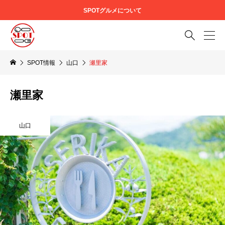
SPOTグルメについて

SPOT情報
山口
瀬里家
瀬里家
山口