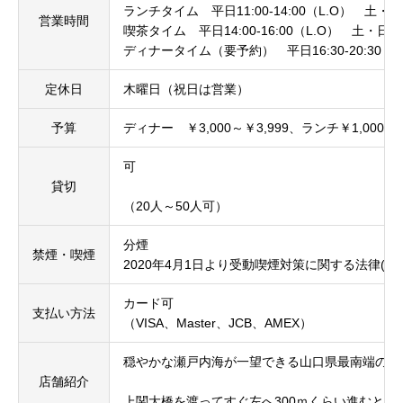
ランチタイム 平日11:00-14:00（L.O） 土・日・祝
営業時間
喫茶タイム 平日14:00-16:00（L.O） 土・日・祝日
ディナータイム（要予約） 平日16:30-20:30（clo
定休日
木曜日（祝日は営業）
予算
ディナー ￥3,000～￥3,999、ランチ￥1,000～￥
可
貸切
（20人～50人可）
分煙
禁煙・喫煙
2020年4月1日より受動喫煙対策に関する法律
カード可
支払い方法
（VISA、Master、JCB、AMEX）
穏やかな瀬戸内海が一望できる山口県最南端の【
店舗紹介
上関大橋を渡ってすぐ左へ300ｍくらい進むと