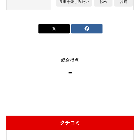
食事を楽しみたい
お米
お肉


総合得点
-
クチコミ