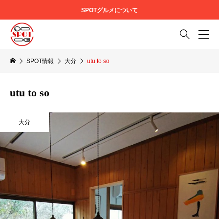
SPOTグルメについて

SPOT情報
大分
utu to so
utu to so
大分