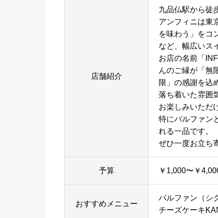
九品仏駅から徒
アンフィニは東
を味わう」をコ
など、幅広いス
お店の名前「IN
んのご縁が「無
店舗紹介
限」の感謝を込
落ち着いた雰囲
お楽しみいただ
特にパルファンと
れる一品です。
ぜひ一度お立ち
予算
￥1,000〜￥4,00
パルファン（シ
おすすめメニュー
チーズケーキKA