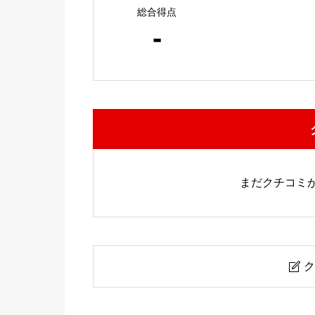
総合得点
-
まだクチコミ
ク
