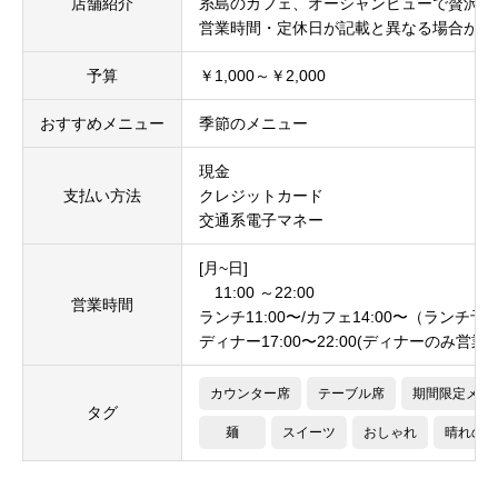
店舗紹介
糸島のカフェ、オーシャンビューで贅沢な
営業時間・定休日が記載と異なる場合がご
予算
￥1,000～￥2,000
おすすめメニュー
季節のメニュー
現金
支払い方法
クレジットカード
交通系電子マネー
[月~日]
11:00 ～22:00
営業時間
ランチ11:00〜/カフェ14:00〜（ランチ
ディナー17:00〜22:00(ディナーのみ営
カウンター席
テーブル席
期間限定メニ
タグ
麺
スイーツ
おしゃれ
晴れの日