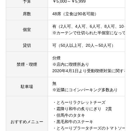
予算
￥5,000～￥5,999
席数
48席（立食は90名可能）
有（2人可、4人可、6人可、8人可、10～2
個室
※カーテンで仕切られた半個室になってお
貸切
可（50人以上可、20人～50人可）
分煙
禁煙・喫煙
※店内に喫煙所あり
2020年4月1日より受動喫煙対策に関す
無
駐車場
※近隣にコインパーキング多数あり
・とろーりラクレットチーズ
・霜降り和牛の炙りにぎり 2貫
・但馬牛のタタキ
おすすめメニュー
・黒毛和牛のステーキ
・とろーりブラータチーズのトマトソース