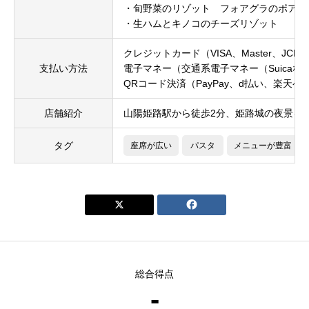
・旬野菜のリゾット フォアグラのポアレ
・生ハムとキノコのチーズリゾット
クレジットカード（VISA、Master、JCB、A
支払い方法
電子マネー（交通系電子マネー（Suicaなど）、
QRコード決済（PayPay、d払い、楽天ペイ、
店舗紹介
山陽姫路駅から徒歩2分、姫路城の夜景を
タグ
座席が広い
パスタ
メニューが豊富


総合得点
-