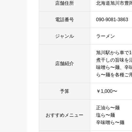
店舗住所
北海道旭川市豊岡2
電話番号
090-9081-3863
ジャンル
ラーメン
旭川駅から車で1
煮干しの旨味を
店舗紹介
味噌ら〜麺、辛
ら〜麺を各種ご
予算
￥1,000〜
正油ら〜麺
おすすめメニュー
塩ら〜麺
辛味噌ら〜麺