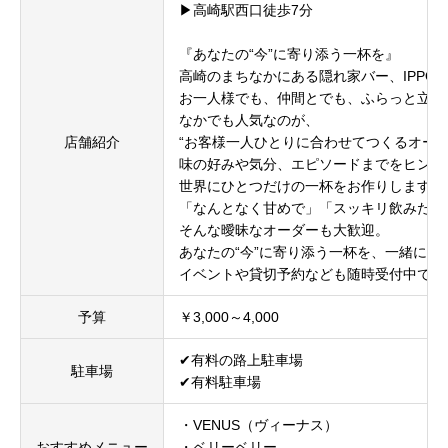
▶︎高崎駅西口徒歩7分
『あなたの“今”に寄り添う一杯を』
高崎のまちなかにある隠れ家バー、IPPO(
お一人様でも、仲間とでも、ふらっと立ち
なかでも人気なのが、
店舗紹介
“お客様一人ひとりに合わせてつくるオーダ
味の好みや気分、エピソードまでをヒント
世界にひとつだけの一杯をお作りします。
「なんとなく甘めで」「スッキリ飲みたい
そんな曖昧なオーダーも大歓迎。
あなたの“今”に寄り添う一杯を、一緒に見
イベントや貸切予約なども随時受付中です
予算
￥3,000～4,000
✔有料の路上駐車場
駐車場
✔有料駐車場
・VENUS（ヴィーナス）
おすすめメニュー
・ベリーベリー