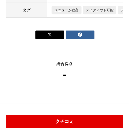
タグ
メニューが豊富
テイクアウト可能
フリー


総合得点
-
クチコミ