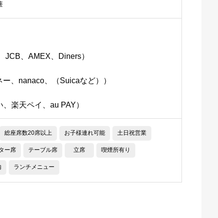
華
r、JCB、AMEX、Diners）
、nanaco、（Suicaなど））
払い、楽天ペイ、au PAY）
総座席数20席以上
お子様連れ可能
土日祝営業
ター席
テーブル席
立席
喫煙所有り
内
ランチメニュー