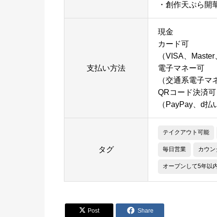
・創作天ぷら開
現金
カード可
（VISA、Maste
支払い方法
電子マネー可
（交通系電子マネー
QRコード決済可
（PayPay、d
テイクアウト可能
タグ
毎日営業
カウン
オープンして5年以


Post
Share