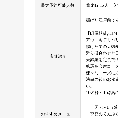
最大予約可能人数
着席時 12人、立
揚げた江戸前て
【町屋駅徒歩1
アウトもデリバ
揚げたての天麩
造り盛合わせと
店舗紹介
天麩羅を定食で
麩羅を会席コー
様々なニーズに
法事の後のお食
い。
10名様～15名
・上天ぷら6点盛
おすすめメニュー
・季節のてんぷ