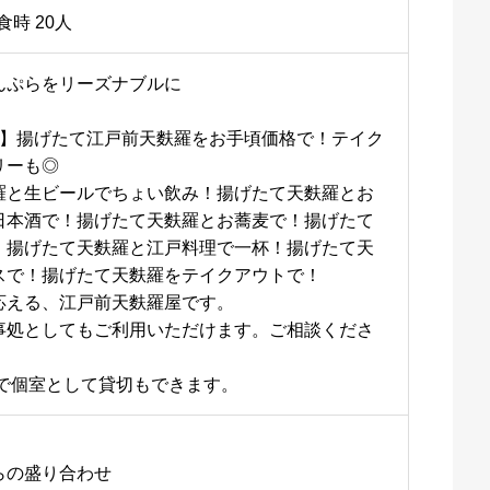
食時 20人
んぷらをリーズナブルに
分】揚げたて江戸前天麩羅をお手頃価格で！テイク
リーも◎
羅と生ビールでちょい飲み！揚げたて天麩羅とお
日本酒で！揚げたて天麩羅とお蕎麦で！揚げたて
！揚げたて天麩羅と江戸料理で一杯！揚げたて天
スで！揚げたて天麩羅をテイクアウトで！
応える、江戸前天麩羅屋です。
事処としてもご利用いただけます。ご相談くださ
様で個室として貸切もできます。
らの盛り合わせ