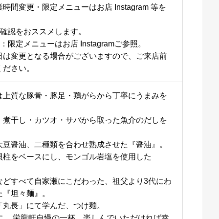
間変更・限定メニューはお店 Instagram 等を
ご確認をおススメします。
限定メニューはお店 Instagramご参照。
日は変更となる場合がございますので、ご来店前
ください。
は上質な豚骨・豚足・鶏がらから丁寧にうまみを
・煮干し・カツオ・サバから取った魚介のだしを
大豆醤油、二種類を合わせ熟成させた『醤油』。
貝柱をベースにし、モンゴル岩塩を使用した
などすべて自家瀬にこだわった、祖父より3代にわ
た『坦々麺』。
「丸長」にて学んだ、つけ麺。
す。 栄龍軒自慢の一杯、楽しんでいただければ幸