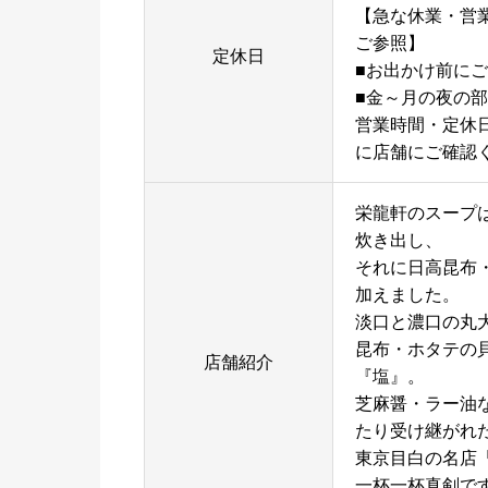
【急な休業・営業時
ご参照】
定休日
■お出かけ前に
■金～月の夜の部：
営業時間・定休
に店舗にご確認
栄龍軒のスープ
炊き出し、
それに日高昆布
加えました。
淡口と濃口の丸
昆布・ホタテの
店舗紹介
『塩』。
芝麻醤・ラー油
たり受け継がれ
東京目白の名店
一杯一杯真剣で