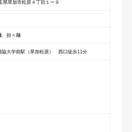
 埼玉県草加市松原４丁目１ー９
麺、担々麺
獨協大学前駅（草加松原） 西口徒歩11分