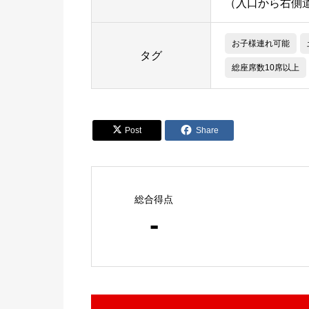
（入口から右側
お子様連れ可能
タグ
総座席数10席以上


Post
Share
総合得点
-