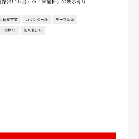
道路沿い５台）※『栄龍軒』の表示有り
土日祝営業
カウンター席
テーブル席
喫煙可
落ち着いた