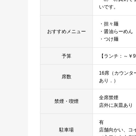
いです。
・担々麺
おすすめメニュー
・醤油らーめん
・つけ麺
予算
【ランチ：～￥9
16席（カウンタ
席数
あり．）
全席禁煙
禁煙・喫煙
店外に灰皿あり
有
駐車場
店舗向かい、コ