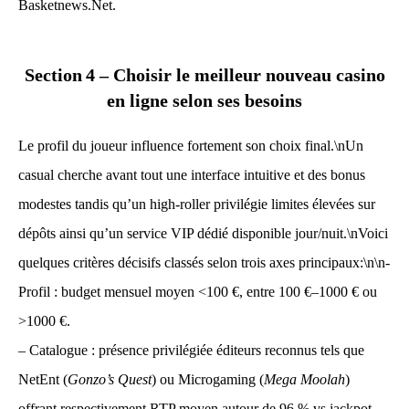
Basketnews.Net.
Section 4 – Choisir le meilleur nouveau casino
en ligne selon ses besoins
Le profil du joueur influence fortement son choix final.\nUn
casual cherche avant tout une interface intuitive et des bonus
modestes tandis qu’un high‑roller privilégie limites élevées sur
dépôts ainsi qu’un service VIP dédié disponible jour/nuit.\nVoici
quelques critères décisifs classés selon trois axes principaux:\n\n-
Profil : budget mensuel moyen <100 €, entre 100 €–1000 € ou
>1000 €.
– Catalogue : présence privilégiée éditeurs reconnus tels que
NetEnt (
Gonzo’s Quest
) ou Microgaming (
Mega Moolah
)
offrant respectivement RTP moyen autour de 96 % vs jackpot