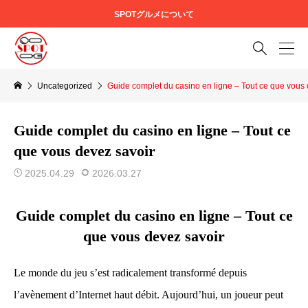
SPOTグルメについて

Uncategorized
Guide complet du casino en ligne – Tout ce que vous 
Guide complet du casino en ligne – Tout ce
que vous devez savoir
2025.04.29
2026.03.27
Guide complet du casino en ligne – Tout ce
que vous devez savoir
Le monde du jeu s’est radicalement transformé depuis
l’avènement d’Internet haut débit. Aujourd’hui, un joueur peut