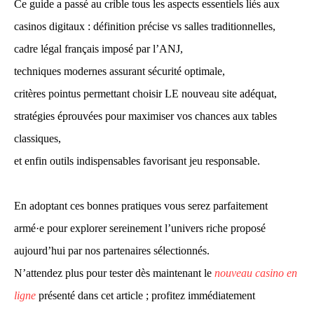
Ce guide a passé au crible tous les aspects essentiels liés aux
casinos digitaux : définition précise vs salles traditionnelles,
cadre légal français imposé par l’ANJ,
techniques modernes assurant sécurité optimale,
critères pointus permettant choisir LE nouveau site adéquat,
stratégies éprouvées pour maximiser vos chances aux tables
classiques,
et enfin outils indispensables favorisant jeu responsable.​
En adoptant ces bonnes pratiques vous serez parfaitement
armé·e pour explorer sereinement l’univers riche proposé
aujourd’hui par nos partenaires sélectionnés.
N’attendez plus pour tester dès maintenant le
nouveau casino en
ligne
présenté dans cet article ; profitez immédiatement