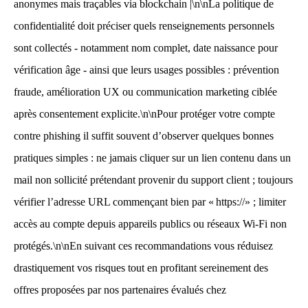
anonymes mais traçables via blockchain |\n\nLa politique de
confidentialité doit préciser quels renseignements personnels
sont collectés ‑ notamment nom complet, date naissance pour
vérification âge ‑ ainsi que leurs usages possibles : prévention
fraude, amélioration UX ou communication marketing ciblée
après consentement explicite.\n\nPour protéger votre compte
contre phishing il suffit souvent d’observer quelques bonnes
pratiques simples : ne jamais cliquer sur un lien contenu dans un
mail non sollicité prétendant provenir du support client ; toujours
vérifier l’adresse URL commençant bien par « https://» ; limiter
accès au compte depuis appareils publics ou réseaux Wi‑Fi non
protégés.\n\nEn suivant ces recommandations vous réduisez
drastiquement vos risques tout en profitant sereinement des
offres proposées par nos partenaires évalués chez