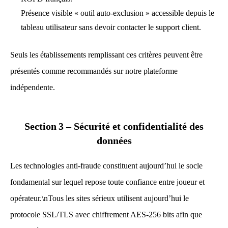
Présence visible « outil auto‑exclusion » accessible depuis le
tableau utilisateur sans devoir contacter le support client.
Seuls les établissements remplissant ces critères peuvent être
présentés comme recommandés sur notre plateforme
indépendente.
Section 3 – Sécurité et confidentialité des
données
Les technologies anti‑fraude constituent aujourd’hui le socle
fondamental sur lequel repose toute confiance entre joueur et
opérateur.\nTous les sites sérieux utilisent aujourd’hui le
protocole SSL/TLS avec chiffrement AES‑256 bits afin que