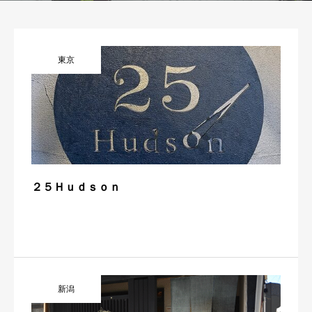
東京
２５Ｈｕｄｓｏｎ
新潟